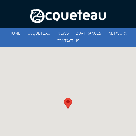
HOME
OCQUETEAU
NEWS
BOAT RANGES
NETWORK
CONTACT US