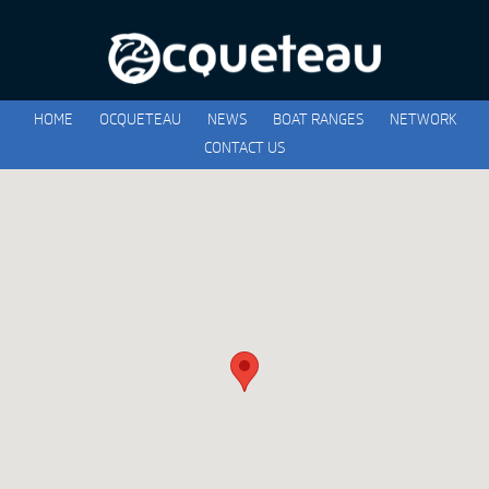
HOME
OCQUETEAU
NEWS
BOAT RANGES
NETWORK
CONTACT US