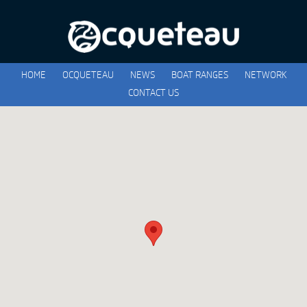
HOME
OCQUETEAU
NEWS
BOAT RANGES
NETWORK
CONTACT US