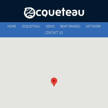
HOME
OCQUETEAU
NEWS
BOAT RANGES
NETWORK
CONTACT US