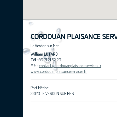
CORDOUAN PLAISANCE SERV
Le Verdon sur Mer
William LUTARD
Tél :
06 71 21 52 20
Mél :
contact@cordouanplaisanceservices.fr
www.cordouanplaisanceservices.fr
Port Médoc
33123 LE VERDON SUR MER