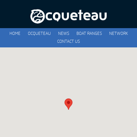
HOME
OCQUETEAU
NEWS
BOAT RANGES
NETWORK
CONTACT US