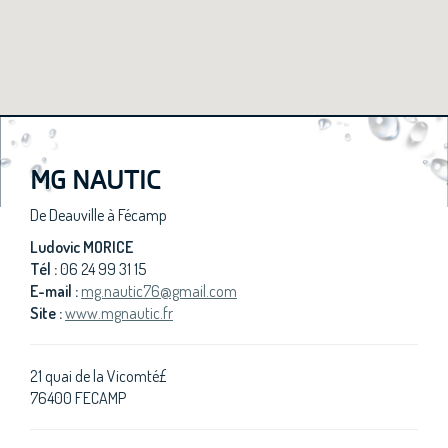
MG NAUTIC
De Deauville à Fécamp
Ludovic MORICE
Tél :
06 24 99 31 15
E-mail :
mg.nautic76@gmail.com
Site :
www.mgnautic.fr
21 quai de la Vicomté£
76400 FECAMP