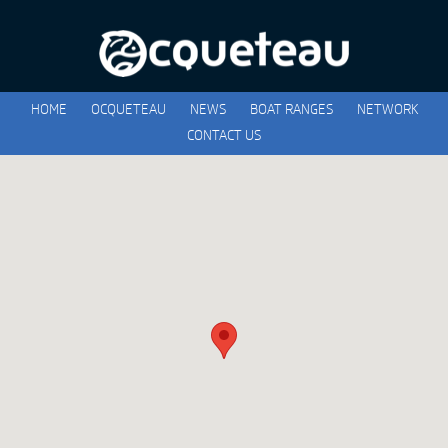
HOME
OCQUETEAU
NEWS
BOAT RANGES
NETWORK
CONTACT US